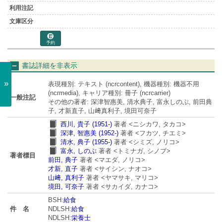
予約
書誌詳細を非表示
»
表現種別: テキスト (ncrcontent), 機器種別: 機器不用
(ncrmedia), キャリア種別: 冊子 (ncrcarrier)
一般注記
その他の著者: 深津智惠美, 清水典子, 富永しのぶ, 前田典
子, 才新直子, 山﨑真利子, 境田可奈子
西川, 貴子 (1951-)
著者
<ニシカワ, タカコ>
深津, 智惠美 (1952-)
著者
<フカツ, チエミ>
清水, 典子 (1955-)
著者
<シミズ, ノリコ>
富永, しのぶ
著者
<トミナガ, シノブ>
著者標目
前田, 典子
著者
<マエダ, ノリコ>
才新, 直子
著者
<サイシン, ナオコ>
山﨑, 真利子
著者
<ヤマサキ, マリコ>
境田, 可奈子
著者
<サカイダ, カナコ>
BSH:
給食
件 名
NDLSH:
給食
NDLSH:
栄養士