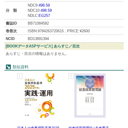
NDC9:
498.59
分 類
NDC10:
498.59
NDLC:
EG257
書誌ID
BB71084582
巻冊次
ISBN:9784263720615 ; PRICE:¥2600
NCID
BD13891394
[BOOKデータASPサービス] あらすじ／目次
あらすじ・目次の情報はありません。
類似資料
1
2
3
日本人の食事摂取基準2025
給食経営管理論 / 名倉秀子
給食経