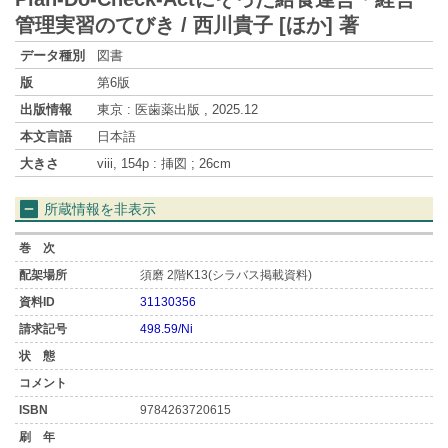
管理実習のてびき / 西川貴子 [ほか] 著
データ種別
図書
版
第6版
出版情報
東京 : 医歯薬出版 , 2025.12
本文言語
日本語
大きさ
viii, 154p : 挿図 ; 26cm
所蔵情報を非表示
須磨 2階K13(シラバス掲載資料)
31130356
498.59/Ni
9784263720615