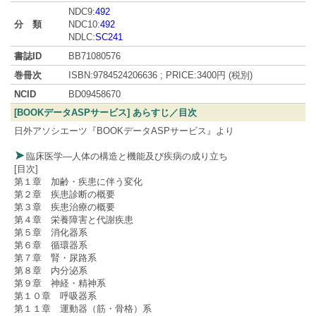
NDC9:
492
分 類
NDC10:
492
NDLC:
SC241
書誌ID
BB71080576
巻冊次
ISBN:9784524206636 ; PRICE:3400円 (税別)
NCID
BD09458670
[BOOKデータASPサービス] あらすじ／目次
日外アソシエーツ『BOOKデータASPサービス』より
臨床医学―人体の構造と機能及び疾病の成り立ち
[目次]
第１章 加齢・疾患に伴う変化
第２章 疾患診断の概要
第３章 疾患治療の概要
第４章 栄養障害と代謝疾患
第５章 消化器系
第６章 循環器系
第７章 腎・尿路系
第８章 内分泌系
第９章 神経・精神系
第１０章 呼吸器系
第１１章 運動器（筋・骨格）系