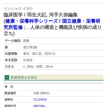
リンショウ イガク
臨床医学 / 羽生大記, 河手久弥編集
(
健康・栄養科学シリーズ / 国立健康・栄養研
究所監修
;
. 人体の構造と機能及び疾病の成り
立ち
)
データ種別
図書
版
改訂第2版
出版情報
東京 : 南江堂 , 2024.11
本文言語
日本語
大きさ
x, 381p : 挿図 ; 26cm
所蔵情報を非表示
須磨 3階M11
31125925
498.5/Ke