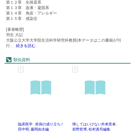
第１２章 生殖器系
第１３章 血液・凝固系
第１４章 免疫・アレルギー
第１５章 感染症
[著者略歴]
羽生 大記
大阪公立大学大学院生活科学研究科教授(本データはこの書籍が刊
行
...
続きを読む
類似資料
1
2
3
臨床医学 : 疾病の成り立ち /
帰してはいけない外来患者 /
臨床
田中明, 藤岡由夫編
前野哲博, 松村真司編集
ドブッ
編集 