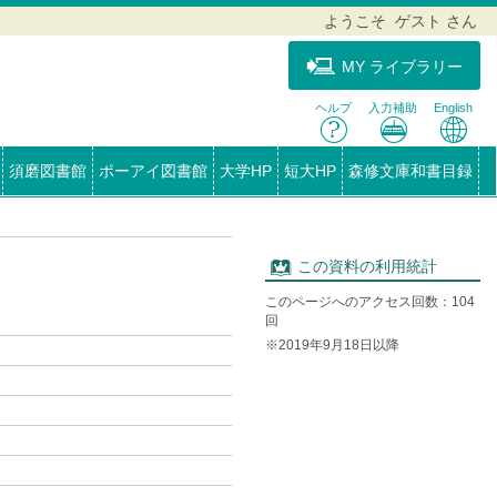
ようこそ ゲスト さん
MY ライブラリー
ヘルプ
入力補助
English
須磨図書館
ポーアイ図書館
大学HP
短大HP
森修文庫和書目録
この資料の利用統計
このページへのアクセス回数：104
回
※2019年9月18日以降