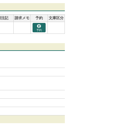
用注記
請求メモ
予約
文庫区分
予約