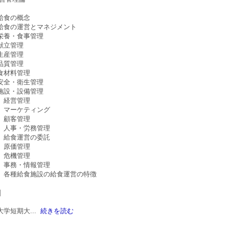
給食の概念
給食の運営とマネジメント
栄養・食事管理
献立管理
生産管理
品質管理
食材料管理
安全・衛生管理
施設・設備管理
 経営管理
 マーケティング
 顧客管理
 人事・労務管理
 給食運営の委託
 原価管理
 危機管理
 事務・情報管理
 各種給食施設の給食運営の特徴
]
大学短期大
...
続きを読む