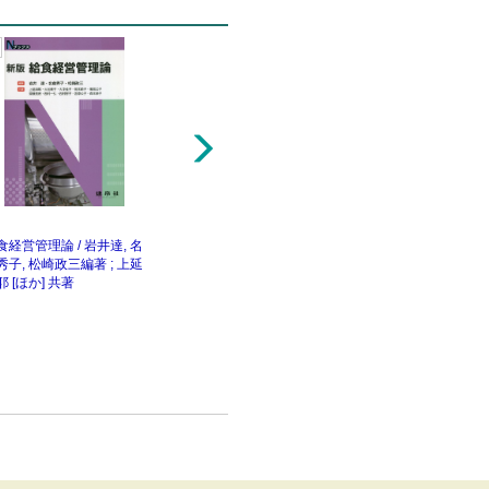
5
6
食経営管理論 / 岩井達, 名
給食経営管理論 / 石田裕美,
給食経営管理論 / 
秀子, 松崎政三編著 ; 上延
登坂三紀夫, 高橋孝子編集
編著 ; 市川陽子 [ほ
耶 [ほか] 共著