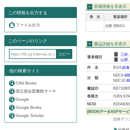
所蔵情報を非表示
この情報を出力する
巻 次
配架場所
ファイル出力
須磨 3階M11
このページのリンク
書誌詳細を非表示
コピー
三好,
著者標目
山部,
件 名
BSH:
給食
他の検索サイト
NDC9:
498
分 類
NDC10:
49
CiNii Books
書誌ID
BB71080
国立国会図書館サーチ
巻冊次
ISBN:978
Google
NCID
BD04609
Google Books
[BOOKデータASPサー
Google Scholar
日外アソ
給食経