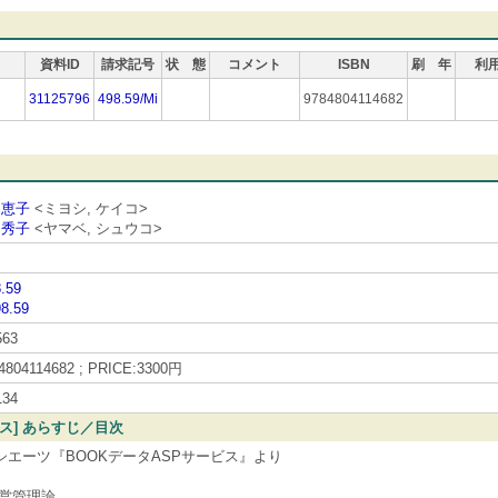
資料ID
請求記号
状 態
コメント
ISBN
刷 年
利
31125796
498.59/Mi
9784804114682
 恵子
<ミヨシ, ケイコ>
 秀子
<ヤマベ, シュウコ>
.59
8.59
563
4804114682 ; PRICE:3300円
134
ビス] あらすじ／目次
シエーツ『BOOKデータASPサービス』より
営管理論