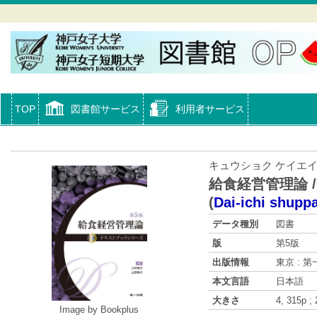
TOP
図書館サービス
利用者サービス
キュウショク ケイエイ
給食経営管理論 /
(
Dai-ichi shupp
データ種別
図書
版
第5版
出版情報
東京 : 第一
本文言語
日本語
大きさ
4, 315p ;
Image by Bookplus