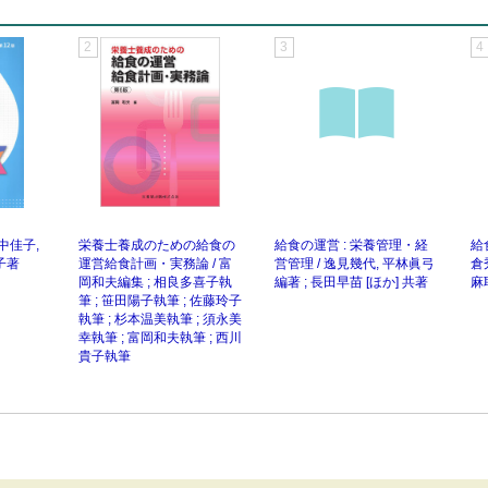
2
3
4
中佳子,
栄養士養成のための給食の
給食の運営 : 栄養管理・経
給
子著
運営給食計画・実務論 / 富
営管理 / 逸見幾代, 平林眞弓
倉
岡和夫編集 ; 相良多喜子執
編著 ; 長田早苗 [ほか] 共著
麻
筆 ; 笹田陽子執筆 ; 佐藤玲子
執筆 ; 杉本温美執筆 ; 須永美
幸執筆 ; 富岡和夫執筆 ; 西川
貴子執筆