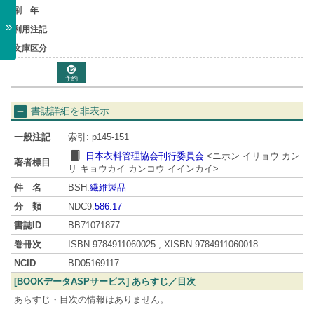
»
予約
書誌詳細を非表示
一般注記
索引: p145-151
日本衣料管理協会刊行委員会
<ニホン イリョウ カン
著者標目
リ キョウカイ カンコウ イインカイ>
件 名
BSH:
繊維製品
分 類
NDC9:
586.17
書誌ID
BB71071877
巻冊次
ISBN:9784911060025 ; XISBN:9784911060018
NCID
BD05169117
[BOOKデータASPサービス] あらすじ／目次
あらすじ・目次の情報はありません。