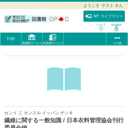
ようこそ ゲスト さん
MY ライブラリー
ヘルプ
English
TOP
図書館サービス
利用者サービス
その他
センイ ニ カンスル イッパン チシキ
繊維に関する一般知識 / 日本衣料管理協会刊行
委員会編