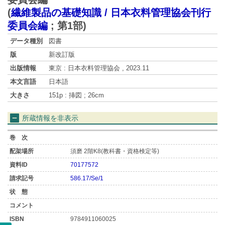
(
繊維製品の基礎知識 / 日本衣料管理協会刊行
委員会編
;
第1部
)
データ種別
図書
版
新改訂版
出版情報
東京 : 日本衣料管理協会 , 2023.11
本文言語
日本語
大きさ
151p : 挿図 ; 26cm
所蔵情報を非表示
須磨 2階K8(教科書・資格検定等)
70177572
586.17/Se/1
9784911060025