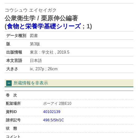
コウシュウ エイセイガク
公衆衛生学 / 栗原伸公編著
(
食物と栄養学基礎シリーズ
;
1
)
データ種別
図書
版
第3版
出版情報
東京 : 学文社 , 2019.5
本文言語
日本語
大きさ
ix, 237p ; 26cm
所蔵情報を非表示
ポーアイ 2階E10
40102139
498.5/Sh/1C