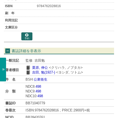
9784762028816
予約
書誌詳細を非表示
一般注記
監修: 吉田勉
栗原, 伸公
<クリハラ, ノブタカ>
»
著者標目
吉田, 勉(1927-)
<ヨシダ, ツトム>
件 名
BSH:
公衆衛生
NDC8:
498
分 類
NDC9:
498
NDC10:
498
書誌ID
BB71040779
巻冊次
ISBN:9784762028816 ; PRICE:2900円+税
NCID
BB28420761