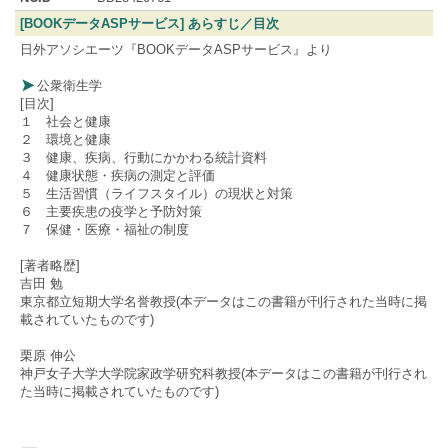
[BOOKデータASPサービス] あらすじ／目次
日外アソシエーツ『BOOKデータASPサービス』より
公衆衛生学
[目次]
１ 社会と健康
２ 環境と健康
３ 健康、疾病、行動にかかわる統計資料
４ 健康状態・疾病の測定と評価
５ 生活習慣（ライフスタイル）の現状と対策
６ 主要疾患の疫学と予防対策
７ 保健・医療・福祉の制度
[著者略歴]
吉田 勉
東京都立短期大学名誉教授(本データはこの書籍が刊行された当時に掲
載されていたものです)
栗原 伸公
神戸女子大学大学院家政学研究科教授(本データはこの書籍が刊行され
た当時に掲載されていたものです)