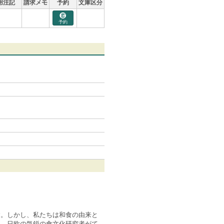
用注記
請求メモ
予約
文庫区分
予約
食。しかし、私たちは和食の由来と
を、日欧の気鋭の食文化研究者がて