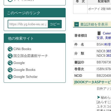
巻 次
配架場所
ポーアイ 2階 W8
このページのリンク
コピー
書誌詳細を非表示
Cwier
著者標目
安原, 美
他の検索サイト
件 名
BSH:
料理
CiNii Books
NDC8:
383
分 類
NDC9:
383
国立国会図書館サーチ
書誌ID
BB70973
Google
巻冊次
ISBN:978
Google Books
NCID
BB22040
Google Scholar
[BOOKデータASPサー
日外アソ
秘めら
[あらすじ
ユネスコ
変遷を誤