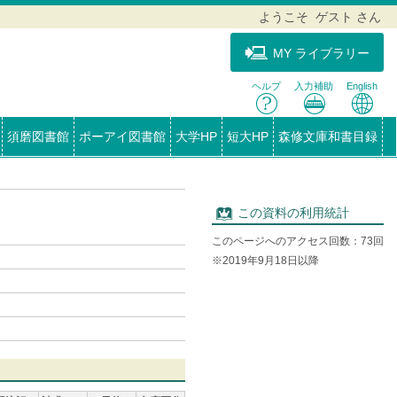
ようこそ ゲスト さん
MY ライブラリー
ヘルプ
入力補助
English
須磨図書館
ポーアイ図書館
大学HP
短大HP
森修文庫和書目録
この資料の利用統計
このページへのアクセス回数：73回
※2019年9月18日以降