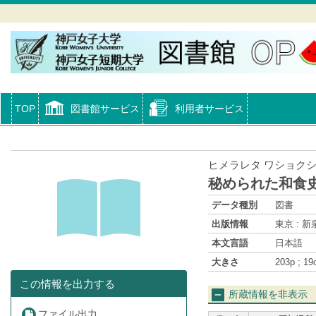
TOP
図書館サービス
利用者サービス
ヒメラレタ ワショク
秘められた和食史
データ種別
図書
出版情報
東京 : 新泉
本文言語
日本語
大きさ
203p ; 1
この情報を出力する
所蔵情報を非表示
ファイル出力