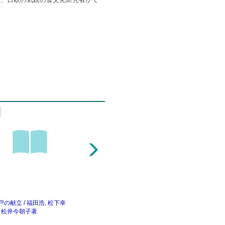
5
6
戸の献立 / 福田浩, 松下幸
江戸の食文化 : 和食の発展
昭和ごはん : 作れ
, 松井今朝子著
とその背景 / 原田信男編
レシピ / 瀬尾幸子