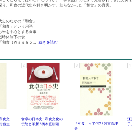
探り、和食の近代史を解き明かす。知らなかった「和食」の真実。
代史のなかの「和食」
「和食」という用語
お米を中心とする食事
戦時体制下の食
「和食（Ｗａｓｈｏ
...
続きを読む
2
3
4
 和食文
食卓の日本史 : 和食文化の
江
「和食」って何? / 阿古真理
奥村彪生
伝統と革新 / 橋本直樹著
子
著