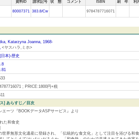
資料ID
請求記号
状 態
コメント
ISBN
刷 年
利
80007371
383.8/Cw
9784787716071
tka, Katarzyna Joanna, 1968-
帆
<ヤスハラ,ミホ>
(日本)-歴史
.8
.81
633
4787716071 ; PRICE:1800円+税
611
ビス] あらすじ／目次
シエーツ『BOOKデータASPサービス』より
れた和食史
]
の世界無形文化遺産に登録され、「伝統的な食文化」として注目を浴びる和
解してとらえてはいないだろうか。「和食熱」のなかで見逃されてきた史実