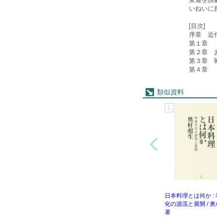
いねいに
[目次]
序章 近
第１章 
第２章 
第３章 
第４章 
類似資料
1
日本料理とは何か :
化の源流と展開 / 
著