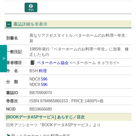
予約
書誌詳細を非表示
異なりアクセスタイトル:ベターホームのお料理一年生 :
別書名
新
1985年発行『ベターホームのお料理一年生』に加筆、修
一般注記
正したもの
»
著者標目
ベターホーム協会
<ベターホーム キョウカイ>
件 名
BSH:
料理
NDC8:
596
分 類
NDC9:
596
書誌ID
BB70959070
巻冊次
ISBN:9784865860153 ; PRICE:1400円+税
NCID
BB19666680
[BOOKデータASPサービス] あらすじ／目次
日外アソシエーツ『BOOKデータASPサービス』より
新・ベターホームのお料理一年生