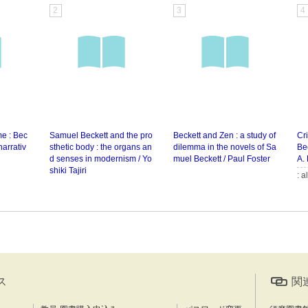
2
3
4
e : Bec
Samuel Beckett and the pro
Beckett and Zen : a study of
Cr
narrativ
sthetic body : the organs an
dilemma in the novels of Sa
Bec
d senses in modernism / Yo
muel Beckett / Paul Foster
A.
shiki Tajiri
: a
ス
関