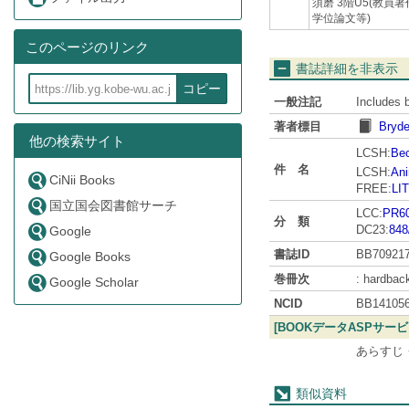
須磨 3階U5(教員
学位論文等)
このページのリンク
書誌詳細を非表示
コピー
一般注記
Includes b
著者標目
Bryde
他の検索サイト
LCSH:
Bec
件 名
LCSH:
Ani
CiNii Books
FREE:
LIT
国立国会図書館サーチ
LCC:
PR6
分 類
DC23:
848
Google
書誌ID
BB70921
Google Books
巻冊次
: hardbac
Google Scholar
NCID
BB14105
[BOOKデータASPサー
あらすじ
類似資料