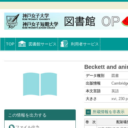
TOP
図書館サービス
利用者サービス
Beckett and ani
データ種別
図書
出版情報
Cambridge
本文言語
英語
大きさ
xvi, 230 p.
所蔵情報を非表示
この情報を出力する
巻 次
配架場
ファイル出力