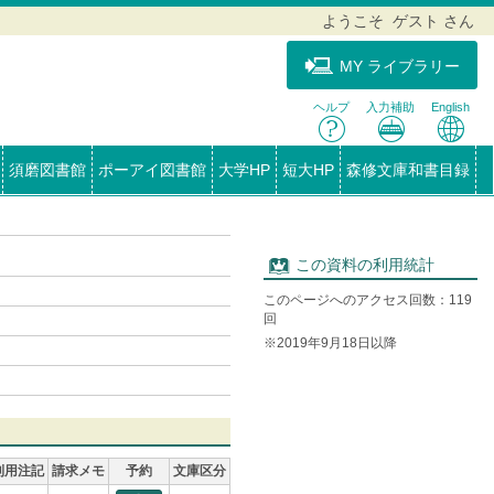
ようこそ ゲスト さん
MY ライブラリー
ヘルプ
入力補助
English
須磨図書館
ポーアイ図書館
大学HP
短大HP
森修文庫和書目録
この資料の利用統計
このページへのアクセス回数：119
回
※2019年9月18日以降
利用注記
請求メモ
予約
文庫区分