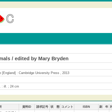
mals / edited by Mary Bryden
 [England] : Cambridge University Press , 2013
 : ill. ; 24 cm
所
資料ID
請求記号
状 態
コメント
ISBN
刷 年