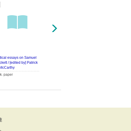
5
6
itical essays on Samuel
Drawing on Beckett : portrai
Samuel Beckett : t
kett / [edited by] Patrick
ts, performances, and cultur
ssive dilemma / L
 McCarthy
al contexts / edited by Lind
Miller
a Ben-Zvi
lk. paper
連