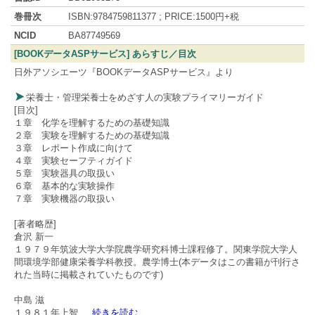
巻冊次
ISBN:9784759811377 ; PRICE:1500円+税
NCID
BA87749569
[BOOKデータASPサービス] あらすじ／目次
日外アソシエーツ『BOOKデータASPサービス』より
栄養士・管理栄養士をめざす人の実験プライマリーガイド
[目次]
１章 化学を理解するための基礎知識
２章 実験を理解するための基礎知識
３章 レポート作成に向けて
４章 実験セーフティガイド
５章 実験器具の取扱い
６章 基本的な実験操作
７章 実験機器の取扱い
[著者略歴]
倉沢 新一
１９７９年筑波大学大学院農学研究科博士課程修了。関東学院大学人
間環境学部健康栄養学科教授。農学博士(本データはこの書籍が刊行さ
れた当時に掲載されていたものです)
中島 滋
１９８１年上智
...
続きを読む