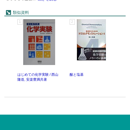
類似資料
1
2
3
はじめての化学実験 / 西山
酸と塩基
気体
隆造, 安楽豊満共著