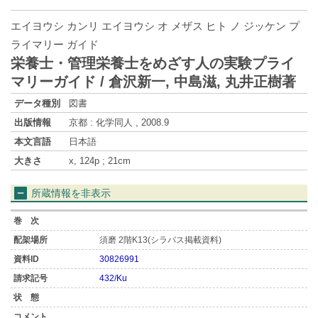
エイヨウシ カンリ エイヨウシ オ メザス ヒト ノ ジッケン プ
ライマリー ガイド
栄養士・管理栄養士をめざす人の実験プライ
マリーガイド / 倉沢新一, 中島滋, 丸井正樹著
データ種別
図書
出版情報
京都 : 化学同人 , 2008.9
本文言語
日本語
大きさ
x, 124p ; 21cm
所蔵情報を非表示
須磨 2階K13(シラバス掲載資料)
30826991
432/Ku