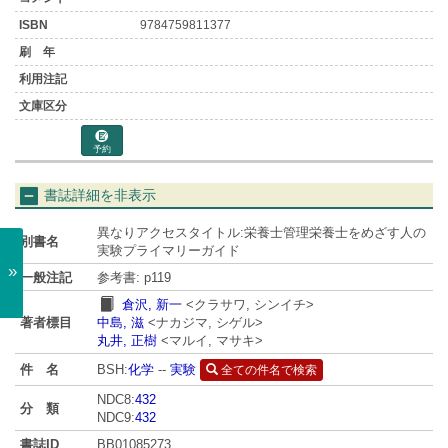
9784759811377
予約
書誌詳細を非表示
異なりアクセスタイトル:栄養士管理栄養士をめざす人の
別書名
実験プライマリーガイド
»
一般注記
参考書: p119
倉沢, 新一
<クラサワ, シンイチ>
著者標目
中島, 滋
<ナカジマ, シゲル>
丸井, 正樹
<マルイ, マサキ>
BSH:
化学
--
実験
件 名
全ての件名で検索
NDC8:
432
分 類
NDC9:
432
書誌ID
BB01085273