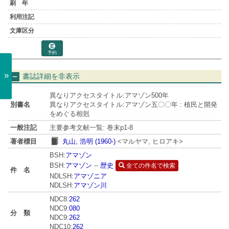
予約
»
書誌詳細を非表示
異なりアクセスタイトル:アマゾン500年
別書名
異なりアクセスタイトル:アマゾン五〇〇年 : 植民と開発
をめぐる相剋
一般注記
主要参考文献一覧: 巻末p1-8
著者標目
丸山, 浩明 (1960-)
<マルヤマ, ヒロアキ>
BSH:
アマゾン
BSH:
アマゾン
--
歴史
全ての件名で検索
件 名
NDLSH:
アマゾニア
NDLSH:
アマゾン川
NDC8:
262
NDC9:
080
分 類
NDC9:
262
NDC10:
262