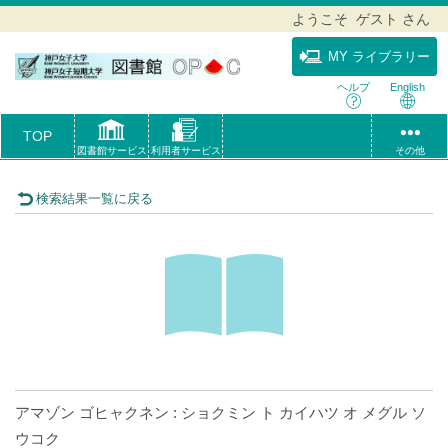
ようこそ ゲスト さん
MY ライブラリー
ヘルプ
English
TOP
図書館サービス
利用者サービス
その他
検索結果一覧に戻る
アマゾン ゴヒャクネン : ショクミン ト カイハツ オ メグル ソ
ウコク