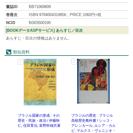
書誌ID
BB71069809
巻冊次
ISBN:9784004319856 ; PRICE:1060円+税
NCID
BD03500195
[BOOKデータASPサービス] あらすじ／目次
あらすじ・目次の情報はありません。
類似資料
1
2
3
ブラジル国家の形成 : その
ブラジルの歴史 : ブラジル
概説
歴史・民族・政治 / 伊藤秋
高校歴史教科書 / シッコ・
編
仁, 住田育法, 富野幹雄共著
アレンカール, ルシア・カル
ピ, マルクス・ヴェニシオ・