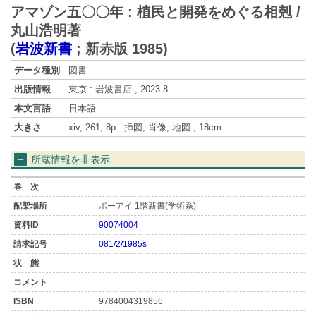
アマゾン五〇〇年 : 植民と開発をめぐる相剋 /
丸山浩明著
(
岩波新書
;
新赤版 1985
)
データ種別
図書
出版情報
東京 : 岩波書店 , 2023.8
本文言語
日本語
大きさ
xiv, 261, 8p : 挿図, 肖像, 地図 ; 18cm
所蔵情報を非表示
ポーアイ 1階新書(学術系)
90074004
081/2/1985s
9784004319856