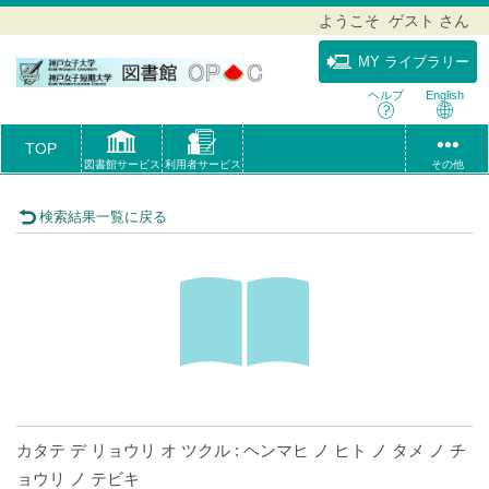
ようこそ ゲスト さん
MY ライブラリー
ヘルプ
English
TOP
図書館サービス
利用者サービス
その他
検索結果一覧に戻る
カタテ デ リョウリ オ ツクル : ヘンマヒ ノ ヒト ノ タメ ノ チ
ョウリ ノ テビキ