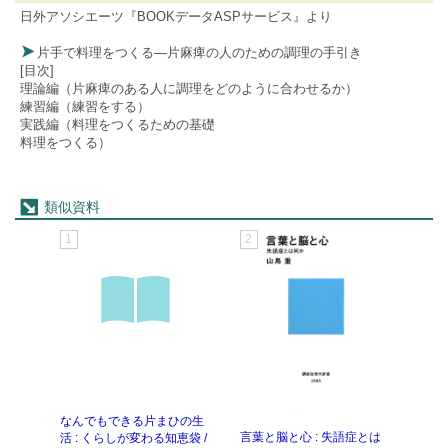
日外アソシエーツ『BOOKデータASPサービス』より
片手で料理をつくる―片麻痺の人のための調理の手引き
[目次]
理論編（片麻痺のある人に調理をどのように合わせるか）
練習編（練習をする）
実践編（料理をつくるための基礎
料理をつくる）
類似資料
1
2
3
なんでもできる片まひの生
壊れ
言葉と脳と心 : 失語症とは
活 : くらしが変わる知恵袋 /
自我