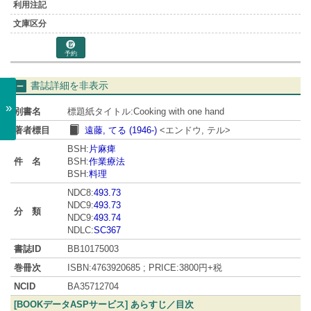
予約
書誌詳細を非表示
»
別書名
標題紙タイトル:Cooking with one hand
著者標目
遠藤, てる (1946-)
<エンドウ, テル>
BSH:
片麻痺
件 名
BSH:
作業療法
BSH:
料理
NDC8:
493.73
NDC9:
493.73
分 類
NDC9:
493.74
NDLC:
SC367
書誌ID
BB10175003
巻冊次
ISBN:4763920685 ; PRICE:3800円+税
NCID
BA35712704
[BOOKデータASPサービス] あらすじ／目次