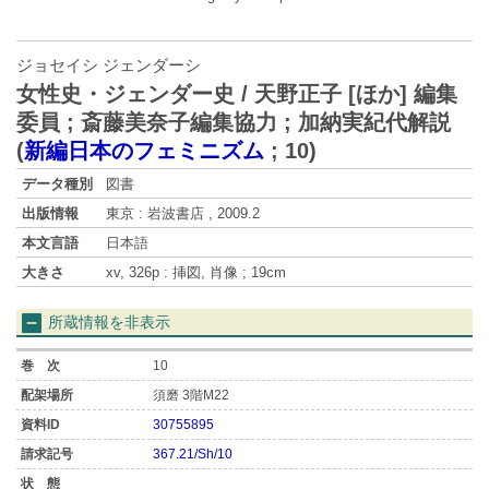
ジョセイシ ジェンダーシ
女性史・ジェンダー史 / 天野正子 [ほか] 編集
委員 ; 斎藤美奈子編集協力 ; 加納実紀代解説
(
新編日本のフェミニズム
;
10
)
データ種別
図書
出版情報
東京 : 岩波書店 , 2009.2
本文言語
日本語
大きさ
xv, 326p : 挿図, 肖像 ; 19cm
所蔵情報を非表示
10
須磨 3階M22
30755895
367.21/Sh/10