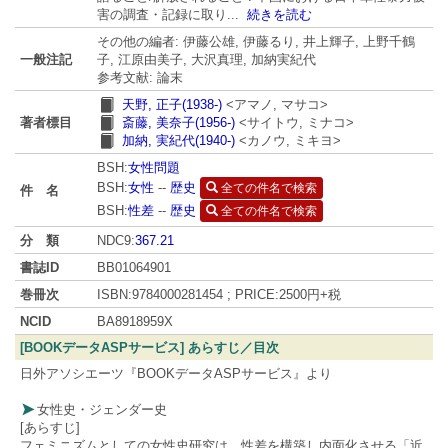
害の調査・記録に取り
...
続きを読む
その他の編者: 伊藤公雄, 伊藤るり, 井上輝子, 上野千鶴
一般注記
子, 江原由美子, 大沢真理, 加納実紀代
参考文献: 論末
天野, 正子(1938-)
<アマノ, マサコ>
著者標目
斎藤, 美奈子(1956-)
<サイトウ, ミナコ>
加納, 実紀代(1940-)
<カノウ, ミキヨ>
BSH:
女性問題
BSH:
女性
--
歴史
全ての件名で検索
件 名
BSH:
性差
--
歴史
全ての件名で検索
分 類
NDC9:
367.21
書誌ID
BB01064901
巻冊次
ISBN:9784000281454 ; PRICE:2500円+税
NCID
BA8918959X
[BOOKデータASPサービス] あらすじ／目次
日外アソシエーツ『BOOKデータASPサービス』より
女性史・ジェンダー史
[あらすじ]
フェミニズムとしての女性史研究は、性差を構築し内面化させる「近