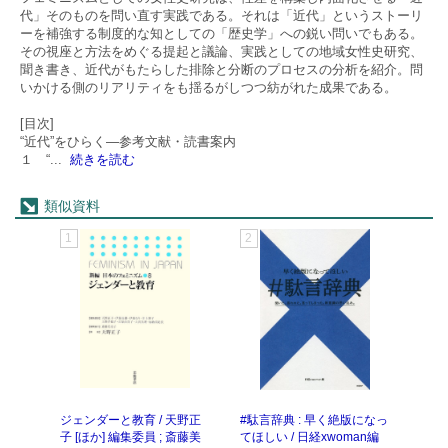
代」そのものを問い直す実践である。それは「近代」というストーリ
ーを補強する制度的な知としての「歴史学」への鋭い問いでもある。
その視座と方法をめぐる提起と議論、実践としての地域女性史研究、
聞き書き、近代がもたらした排除と分断のプロセスの分析を紹介。問
いかける側のリアリティをも揺るがしつつ紡がれた成果である。
[目次]
“近代”をひらく―参考文献・読書案内
１ “
...
続きを読む
類似資料
1
2
3
ジェンダーと教育 / 天野正
#駄言辞典 : 早く絶版になっ
日本
子 [ほか] 編集委員 ; 斎藤美
てほしい / 日経xwoman編
川口