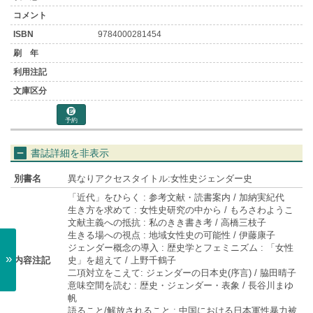
9784000281454
予約
書誌詳細を非表示
別書名
異なりアクセスタイトル:女性史ジェンダー史
「近代」をひらく : 参考文献・読書案内 / 加納実紀代
生き方を求めて : 女性史研究の中から / もろさわようこ
文献主義への抵抗 : 私のきき書き考 / 高橋三枝子
生きる場への視点 : 地域女性史の可能性 / 伊藤康子
ジェンダー概念の導入 : 歴史学とフェミニズム : 「女性
»
内容注記
史」を超えて / 上野千鶴子
二項対立をこえて: ジェンダーの日本史(序言) / 脇田晴子
意味空間を読む : 歴史・ジェンダー・表象 / 長谷川まゆ
帆
語ること/解放されること : 中国における日本軍性暴力被