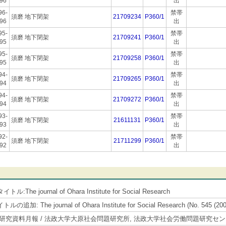
96
出
96-
禁帯
須磨 地下閉架
21709234
P360/1
96
出
95-
禁帯
須磨 地下閉架
21709241
P360/1
95
出
95-
禁帯
須磨 地下閉架
21709258
P360/1
95
出
94-
禁帯
須磨 地下閉架
21709265
P360/1
94
出
94-
禁帯
須磨 地下閉架
21709272
P360/1
94
出
93-
禁帯
須磨 地下閉架
21611131
P360/1
93
出
92-
禁帯
須磨 地下閉架
21711299
P360/1
92
出
:The journal of Ohara Institute for Social Research
追加: The journal of Ohara Institute for Social Research (No. 545 (2004
研究資料月報 / 法政大学大原社会問題研究所, 法政大学社会労働問題研究セ