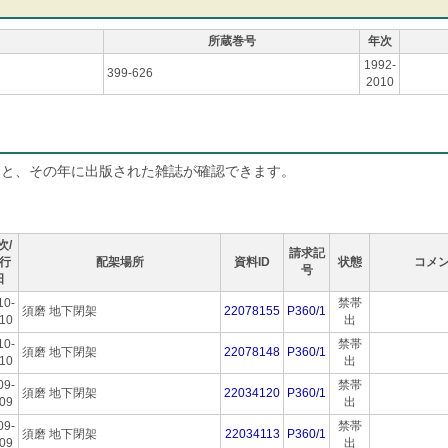
所蔵巻号
年次
1992-
399-626
2010
ると、その年に出版された雑誌が確認できます。
次/
請求記
行
配架場所
資料ID
状態
コメ
号
日
10-
禁帯
須磨 地下閉架
22078155
P360/1
10
出
10-
禁帯
須磨 地下閉架
22078148
P360/1
10
出
09-
禁帯
須磨 地下閉架
22034120
P360/1
09
出
09-
禁帯
須磨 地下閉架
22034113
P360/1
09
出