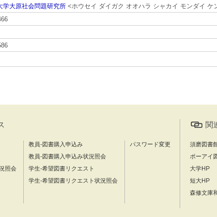
大学大原社会問題研究所
<ホウセイ ダイガク オオハラ シャカイ モンダイ ケ
466
586
ス
関
教員-図書購入申込み
パスワード変更
須磨図書
教員-図書購入申込み状況照会
ポーアイ
況照会
学生-希望図書リクエスト
大学HP
学生-希望図書リクエスト状況照会
短大HP
森修文庫