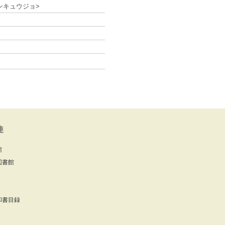
ンキュウジョ>
連
館
図書館
和書目録