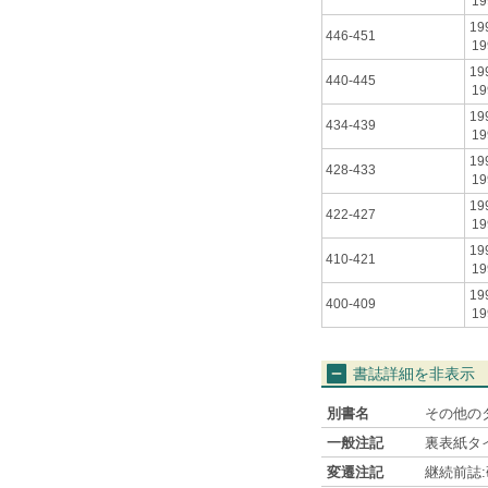
19
19
446-451
19
19
440-445
19
19
434-439
19
19
428-433
19
19
422-427
19
19
410-421
19
19
400-409
19
書誌詳細を非表示
別書名
その他のタイトル
一般注記
裏表紙タイトルの
変遷注記
継続前誌: