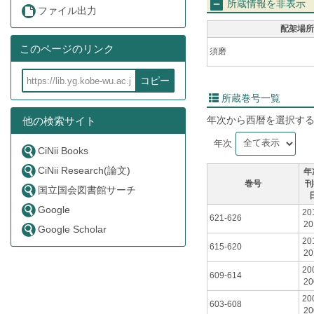
所蔵情報を非表示
ファイル出力
配架場所
このページのリンク
須磨
コピー
所蔵巻号一覧
年次から西暦を選択す
他の検索サイト
年次
CiNii Books
CiNii Research(論文)
年
巻号
刊
国立国会図書館サーチ
Google
20
621-626
20
Google Scholar
20
615-620
20
20
609-614
20
20
603-608
20