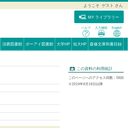
ようこそ ゲスト さん
MY ライブラリー
ヘルプ
入力補助
English
須磨図書館
ポーアイ図書館
大学HP
短大HP
森修文庫和書目録
この資料の利用統計
このページへのアクセス回数：58回
※2019年9月18日以降