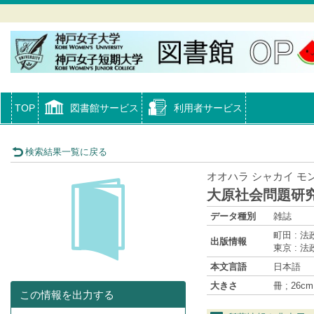
TOP
図書館サービス
利用者サービス
検索結果一覧に戻る
オオハラ シャカイ モ
大原社会問題研究
データ種別
雑誌
町田 : 
出版情報
東京 : 法
本文言語
日本語
大きさ
冊 ; 26cm
この情報を出力する