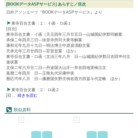
[BOOKデータASPサービス] あらすじ／目次
日外アソシエーツ『BOOKデータASPサービス』より
東寺百合文書〈１〉イ函・ロ函１
[目次]
東寺百合文書・イ函（天元四年三月廿五日―山城国紀伊郡司解案
承保二年四月三日―珍皇寺所司大衆等解案
康和元年九月十九日―明法博士中原資清勘文案
天承元年三月廿四日―官宣旨案 ほか）
東寺百合文書・ロ函（文治三年八月 日―山城国紀伊郡日吉田坪付注
進状案
文保二年六月廿二日―丹波国大山庄一井谷田地実検注文
嘉暦二年四月 日―玉熊丸代宗康申状
暦応弐年八月 日―播磨国矢野庄例名西方田畠斗代定帳 ほか）
東寺百合文書〈２〉ロ函２
[目
...
続きを読む
類似資料
1
2
3