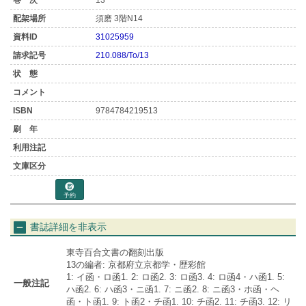
13
須磨 3階N14
31025959
210.088/To/13
9784784219513
予約
書誌詳細を非表示
東寺百合文書の翻刻出版
13の編者: 京都府立京都学・歴彩館
1: イ函・ロ函1. 2: ロ函2. 3: ロ函3. 4: ロ函4・ハ函1. 5:
一般注記
ハ函2. 6: ハ函3・ニ函1. 7: ニ函2. 8: ニ函3・ホ函・ヘ
函・ト函1. 9: ト函2・チ函1. 10: チ函2. 11: チ函3. 12: リ