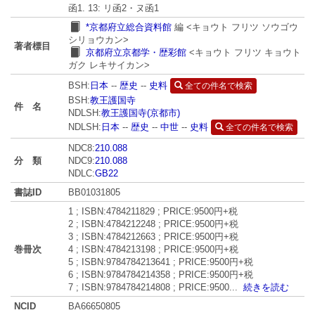
函1. 13: リ函2・ヌ函1
*京都府立総合資料館
編
<キョウト フリツ ソウゴウ
シリョウカン>
著者標目
京都府立京都学・歴彩館
<キョウト フリツ キョウト
ガク レキサイカン>
BSH:
日本
--
歴史
--
史料
全ての件名で検索
BSH:
教王護国寺
件 名
NDLSH:
教王護国寺(京都市)
NDLSH:
日本
--
歴史
--
中世
--
史料
全ての件名で検索
NDC8:
210.088
分 類
NDC9:
210.088
NDLC:
GB22
書誌ID
BB01031805
1 ; ISBN:4784211829 ; PRICE:9500円+税
2 ; ISBN:4784212248 ; PRICE:9500円+税
3 ; ISBN:4784212663 ; PRICE:9500円+税
巻冊次
4 ; ISBN:4784213198 ; PRICE:9500円+税
5 ; ISBN:9784784213641 ; PRICE:9500円+税
6 ; ISBN:9784784214358 ; PRICE:9500円+税
7 ; ISBN:9784784214808 ; PRICE:9500
...
続きを読む
NCID
BA66650805