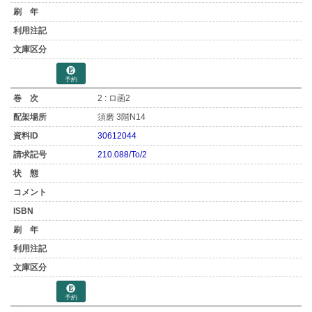
予約
2 : ロ函2
須磨 3階N14
30612044
210.088/To/2
予約