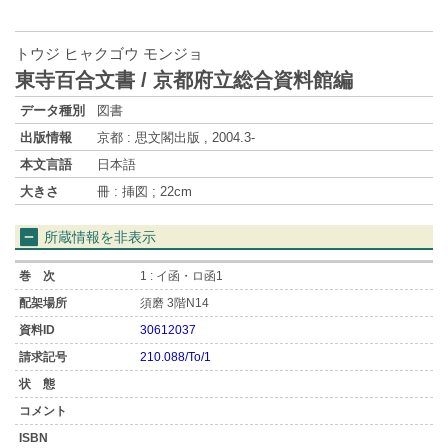
トウジ ヒャクゴウ モンジョ
東寺百合文書 / 京都府立総合資料館編
データ種別
図書
出版情報
京都 : 思文閣出版 , 2004.3-
本文言語
日本語
大きさ
冊 : 挿図 ; 22cm
所蔵情報を非表示
1 : イ函・ロ函1
須磨 3階N14
30612037
210.088/To/1