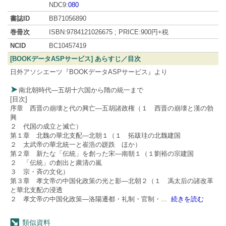
NDC9:
080
書誌ID
BB71056890
巻冊次
ISBN:9784121026675 ; PRICE:900円+税
NCID
BC10457419
[BOOKデータASPサービス] あらすじ／目次
日外アソシエーツ『BOOKデータASPサービス』より
南北朝時代―五胡十六国から隋の統一まで
[目次]
序章 西晋の崩壊と代の興亡―五胡諸政権（１ 西晋の崩壊と漢の勃
興
２ 代国の成立と滅亡）
第１章 北魏の華北支配―北朝１（１ 拓跋珪の北魏建国
２ 太武帝の華北統一と崔浩の蹉跌 ほか）
第２章 新たな「伝統」を創った宋―南朝１（１劉裕の宗建国
２ 「伝統」の創出と粛清の嵐
３ 宗・斉の文化）
第３章 孝文帝の中国化政策の光と影―北朝２（１ 馮太后の諸改革
と華北支配の浸透
２ 孝文帝の中国化政策―洛陽遷都・礼制・官制・
...
続きを読む
類似資料