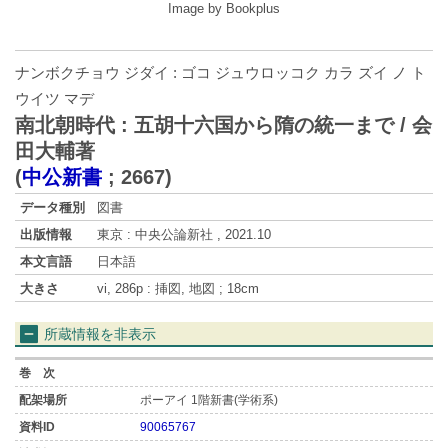
Image by Bookplus
ナンボクチョウ ジダイ : ゴコ ジュウロッコク カラ ズイ ノ ト
ウイツ マデ
南北朝時代 : 五胡十六国から隋の統一まで / 会
田大輔著
(
中公新書
;
2667
)
データ種別
図書
出版情報
東京 : 中央公論新社 , 2021.10
本文言語
日本語
大きさ
vi, 286p : 挿図, 地図 ; 18cm
所蔵情報を非表示
ポーアイ 1階新書(学術系)
90065767