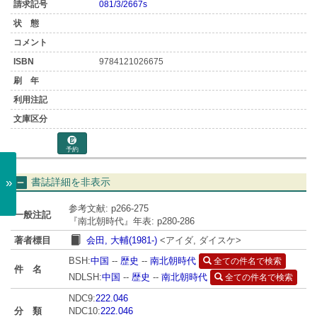
081/3/2667s
9784121026675
予約
»
書誌詳細を非表示
参考文献: p266-275
一般注記
『南北朝時代』年表: p280-286
著者標目
会田, 大輔(1981-)
<アイダ, ダイスケ>
BSH:
中国
--
歴史
--
南北朝時代
全ての件名で検索
件 名
NDLSH:
中国
--
歴史
--
南北朝時代
全ての件名で検索
NDC9:
222.046
分 類
NDC10:
222.046