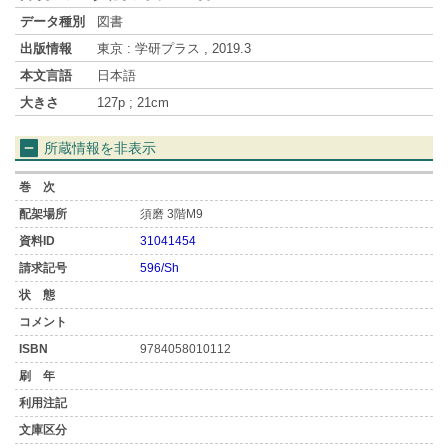
データ種別
図書
出版情報
東京 : 学研プラス , 2019.3
本文言語
日本語
大きさ
127p ; 21cm
所蔵情報を非表示
須磨 3階M9
31041454
596/Sh
9784058010112