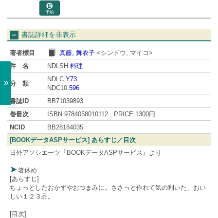
予約
書誌詳細を非表示
著者標目
真藤, 舞衣子
<シンドウ, マイコ>
件 名
NDLSH:
料理
NDLC:
Y73
»
分 類
NDC10:
596
書誌ID
BB71039893
巻冊次
ISBN:9784058010112 ; PRICE:1300円
NCID
BB28184035
[BOOKデータASPサービス] あらすじ／目次
日外アソシエーツ『BOOKデータASPサービス』より
箸休め
[あらすじ]
ちょっとしたおかずやおつまみに。ささっと作れて気の利いた、おい
しい１２３品。
[目次]