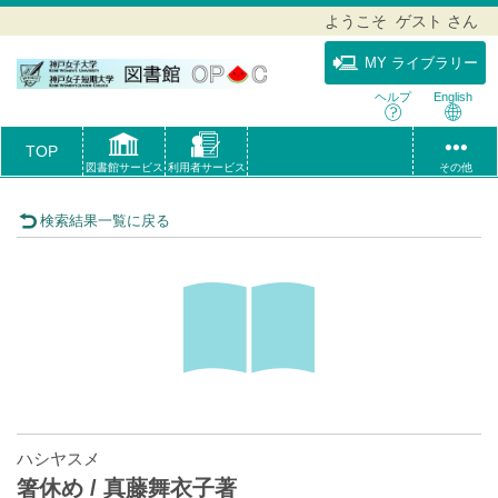
ようこそ ゲスト さん
MY ライブラリー
ヘルプ
English
TOP
図書館サービス
利用者サービス
その他
検索結果一覧に戻る
ハシヤスメ
箸休め / 真藤舞衣子著