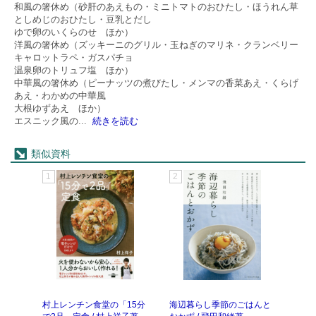
和風の箸休め（砂肝のあえもの・ミニトマトのおひたし・ほうれん草
としめじのおひたし・豆乳とだし
ゆで卵のいくらのせ ほか）
洋風の箸休め（ズッキーニのグリル・玉ねぎのマリネ・クランベリー
キャロットラペ・ガスパチョ
温泉卵のトリュフ塩 ほか）
中華風の箸休め（ピーナッツの煮びたし・メンマの香菜あえ・くらげ
あえ・わかめの中華風
大根ゆずあえ ほか）
エスニック風の
...
続きを読む
類似資料
1
2
3
村上レンチン食堂の「15分
海辺暮らし季節のごはんと
23