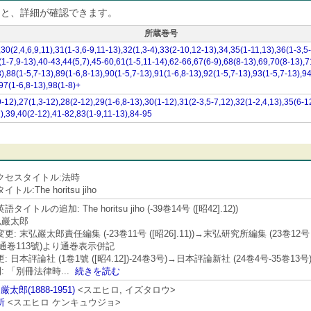
ると、詳細が確認できます。
所蔵巻号
,30(2,4,6,9,11),31(1-3,6-9,11-13),32(1,3-4),33(2-10,12-13),34,35(1-11,13),36(1-3,5-
(1-7,9-13),40-43,44(5,7),45-60,61(1-5,11-14),62-66,67(6-9),68(8-13),69,70(8-13),7
),88(1-5,7-13),89(1-6,8-13),90(1-5,7-13),91(1-6,8-13),92(1-5,7-13),93(1-5,7-13),94
97(1-6,8-13),98(1-8)+
-12),27(1,3-12),28(2-12),29(1-6,8-13),30(1-12),31(2-3,5-7,12),32(1-2,4,13),35(6-1
2),39,40(2-12),41-82,83(1-9,11-13),84-95
クセスタイトル:法時
ル:The horitsu jiho
イトルの追加: The horitsu jiho (-39巻14号 ([昭42].12))
弘巖太郎
: 末弘巖太郎責任編集 (-23巻11号 ([昭26].11))→末弘研究所編集 (23巻12号 ([昭26
 (通卷113號)より通巻表示併記
 日本評論社 (1卷1號 ([昭4.12])-24巻3号)→日本評論新社 (24巻4号-35巻13号
刊: 「別冊法律時
...
続きを読む
厳太郎(1888-1951)
<スエヒロ, イズタロウ>
所
<スエヒロ ケンキュウジョ>