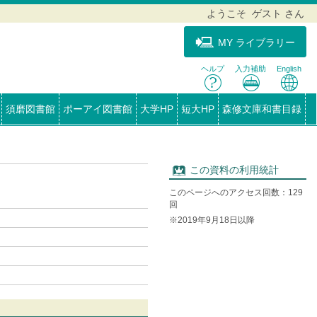
ようこそ ゲスト さん
MY ライブラリー
ヘルプ
入力補助
English
須磨図書館
ポーアイ図書館
大学HP
短大HP
森修文庫和書目録
この資料の利用統計
このページへのアクセス回数：129
回
※2019年9月18日以降