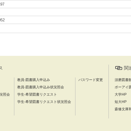
197
052
ス
関
教員-図書購入申込み
パスワード変更
須磨図書
教員-図書購入申込み状況照会
ポーアイ
況照会
学生-希望図書リクエスト
大学HP
学生-希望図書リクエスト状況照会
短大HP
森修文庫