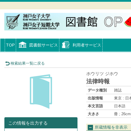
TOP
図書館サービス
利用者サービス
検索結果一覧に戻る
ホウリツ ジホウ
法律時報
データ種別
雑誌
出版情報
東京 : 日本
本文言語
日本語
大きさ
冊 ; 26cm
この情報を出力する
所蔵情報を非表示