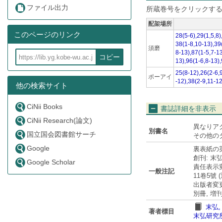
ファイル出力
所蔵巻号をクリックす
配架場所
このページのリンク
28(5-6),29(1,5,8)
38(1-8,10-13),39
須磨
8-13),87(1-5,7-13
コピー
13),96(1-6,8-13),
25(8-12),26(2-6,9
ポーアイ
-12),38(2-9,11-1
他の検索サイト
CiNii Books
書誌詳細を非表示
CiNii Research(論文)
異なりア
別書名
国立国会図書館サーチ
その他のタイト
Google
裏表紙の英語タ
創刊: 末
Google Scholar
責任表示変更
一般注記
11卷5號
出版者変更:
別冊, 増
末弘, 
著者標目
末弘研究