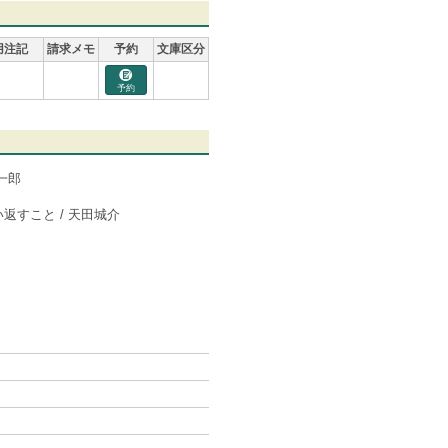
用注記
請求メモ
予約
文庫区分
予約
一郎
返すこと / 天田城介