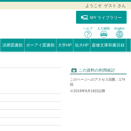
ようこそ ゲスト さん
MY ライブラリー
ヘルプ
入力補助
English
須磨図書館
ポーアイ図書館
大学HP
短大HP
森修文庫和書目録
この資料の利用統計
このページへのアクセス回数：174
回
※2019年9月18日以降