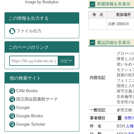
Image by Bookplus
所蔵情報を非表示
巻 次
配架場所
この情報を出力する
須磨 3階M26
ファイル出力
書誌詳細を非表示
このページのリンク
グローバル
障害と人権
コピー
老いをめ
セクシュア
貧困の犯罪
内容注記
他の検索サイト
フェミニズ
国境と人権
CiNii Books
保守主義と
生命倫理と
国立国会図書館サーチ
安全性の論
Google
一般注記
参照文献:
Google Books
著者標目
市野川,
Google Scholar
件 名
BSH:
人権