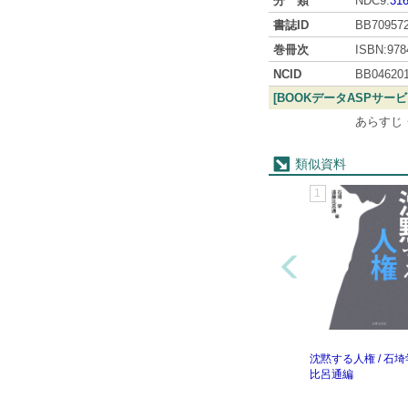
分 類
NDC9:
316
書誌ID
BB70957
巻冊次
ISBN:978
NCID
BB04620
[BOOKデータASPサー
あらすじ
類似資料
1
沈黙する人権 / 石埼
比呂通編