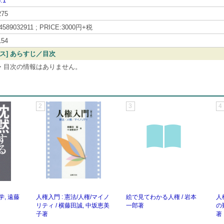
.1
275
4589032911 ; PRICE:3000円+税
154
ビス] あらすじ／目次
・目次の情報はありません。
2
3
4
学, 遠藤
人権入門 : 憲法/人権/マイノ
絵で見てわかる人権 / 岩本
人
リティ / 横藤田誠, 中坂恵美
一郎著
の
子著
著