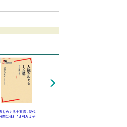
5
6
権をめぐる十五講 : 現代
フェミニズムってなんのこ
合意ってなに?な
難問に挑む / 辻村みよ子
と? / ルイーズ・スピルズベ
なの? / ルイーズ
リー, ビー・アップルビー著
ベリー, ヤズ・ネ
; 渡辺薫訳
; 小島亜佳莉訳