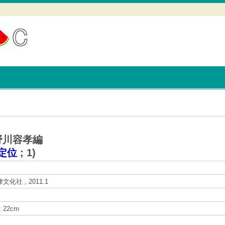
野川容孝編
定位
;
1
)
文化社 , 2011.1
 ; 22cm