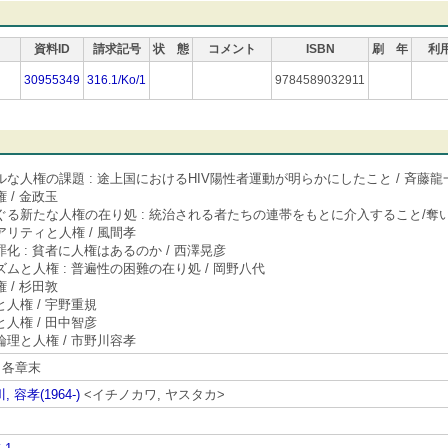
資料ID
請求記号
状 態
コメント
ISBN
刷 年
利
30955349
316.1/Ko/1
9784589032911
な人権の課題 : 途上国におけるHIV陽性者運動が明らかにしたこと / 斉藤龍
 / 金政玉
ぐる新たな人権の在り処 : 統治される者たちの連帯をもとに介入すること/奪い
リティと人権 / 風間孝
化 : 貧者に人権はあるのか / 西澤晃彦
ムと人権 : 普遍性の困難の在り処 / 岡野八代
 / 杉田敦
人権 / 宇野重規
人権 / 田中智彦
理と人権 / 市野川容孝
 各章末
 容孝(1964-)
<イチノカワ, ヤスタカ>