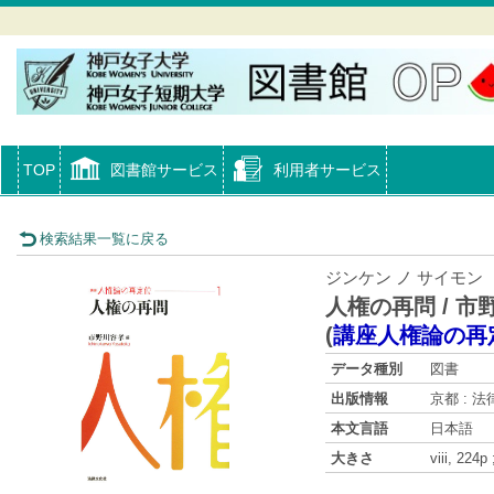
TOP
図書館サービス
利用者サービス
検索結果一覧に戻る
ジンケン ノ サイモン
人権の再問 / 市
(
講座人権論の再
データ種別
図書
出版情報
京都 : 法律
本文言語
日本語
大きさ
viii, 224p