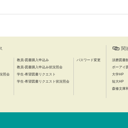
ス
関
教員-図書購入申込み
パスワード変更
須磨図書
教員-図書購入申込み状況照会
ポーアイ
況照会
学生-希望図書リクエスト
大学HP
学生-希望図書リクエスト状況照会
短大HP
森修文庫